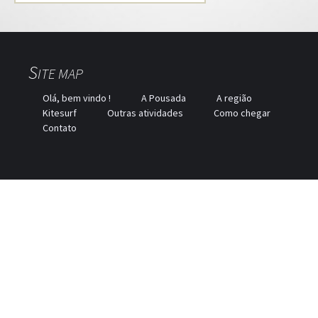
por:
S
ITE MAP
Olá, bem vindo !
A Pousada
A região
Kitesurf
Outras atividades
Como chegar
Contato